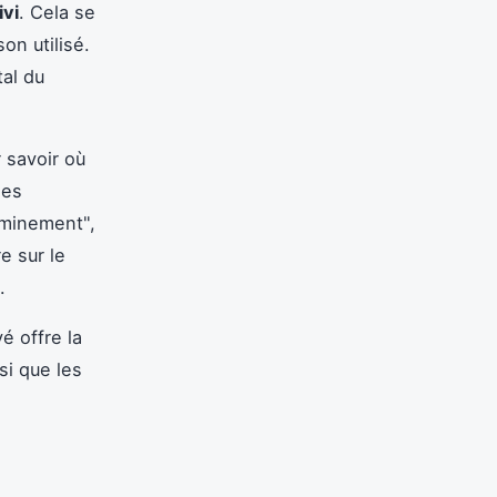
ivi
. Cela se
on utilisé.
tal du
 savoir où
des
eminement",
e sur le
.
é offre la
si que les