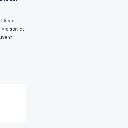
t les e-
ivraison et
euvent