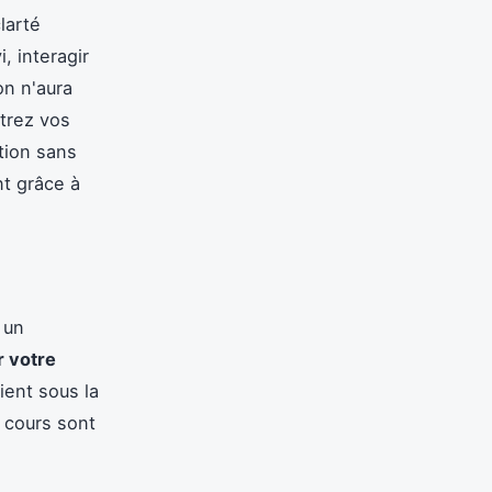
larté
, interagir
on n'aura
strez vos
ption sans
nt grâce à
 un
r votre
ient sous la
 cours sont