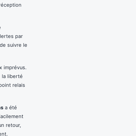
 réception
e
lertes par
de suivre le
x imprévus.
la liberté
oint relais
ns
a été
facilement
un retour,
ent.