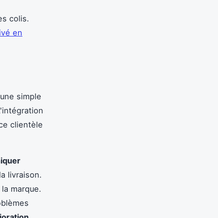
s colis.
rivé en
'une simple
'intégration
e clientèle
iquer
a livraison.
s la marque.
roblèmes
ioration