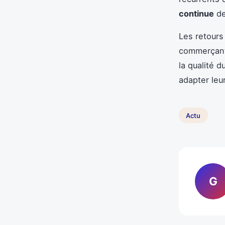
continue
de
Les retours 
commerçants
la qualité 
adapter leur
Actu
G