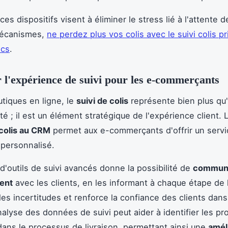
s dispositifs visent à éliminer le stress lié à l'attente de
écanismes,
ne perdez plus vos colis avec le suivi colis p
ics
.
 l'expérience de suivi pour les e-commerçants
utiques en ligne, le
suivi de colis
représente bien plus qu
té ; il est un élément stratégique de l'expérience client. L
 colis au CRM
permet aux e-commerçants d'offrir un servic
 personnalisé.
n d'outils de suivi avancés donne la possibilité de
commun
ent
avec les clients, en les informant à chaque étape de l
 les incertitudes et renforce la confiance des clients dan
analyse des données de suivi peut aider à identifier les p
dans le processus de livraison, permettant ainsi une
amél