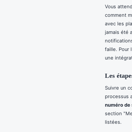
Vous attend
comment maît
avec les pl
jamais été 
notificatio
faille. Pou
une intégrat
Les étapes
Suivre un c
processus a
numéro de s
section "M
listées.