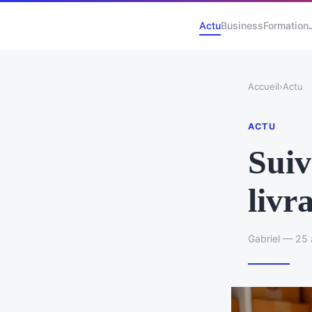
Actu
Business
Formation
Accueil
›
Actu
ACTU
Suiv
livr
Gabriel — 25 