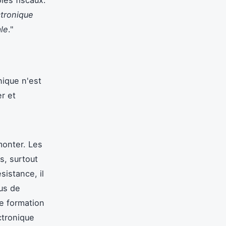
ctronique
ale
."
nique n'est
r et
monter. Les
s, surtout
sistance, il
sus de
e formation
ctronique