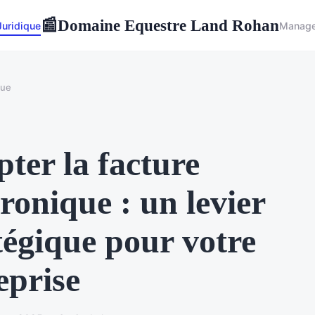
Domaine Equestre Land Rohan
📰
Juridique
Manag
que
ter la facture
tronique : un levier
tégique pour votre
eprise