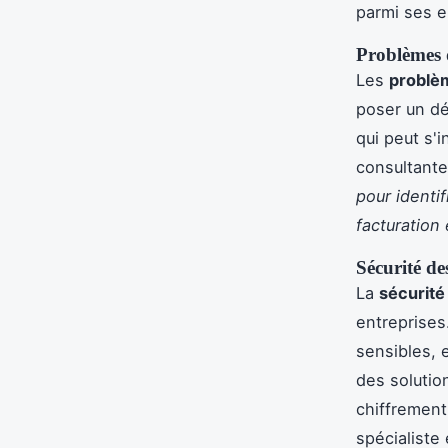
parmi ses 
Problèmes 
Les
problèm
poser un déf
qui peut s'
consultante
pour identif
facturation
Sécurité de
La
sécurité
entreprises
sensibles, 
des solutio
chiffrement
spécialiste