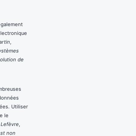
également
électronique
rtin
,
systèmes
solution de
ombreuses
 données
es. Utiliser
e le
 Lefèvre
,
est non