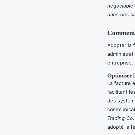
négociable 
dans des so
Comment t
Adopter la 
administrat
entreprise.
Optimiser l
La facture 
facilitant l
des système
communicati
Trading Co.
adopté la f