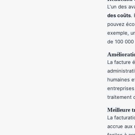
L'un des av
des coûts
.
pouvez écon
exemple, u
de 100 000 
Amélioratio
La facture 
administrat
humaines et
entreprises
traitement 
Meilleure t
La facturat
accrue aux 
faciles à ar