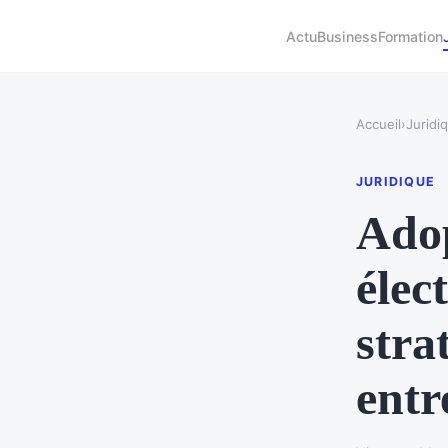
Actu
Business
Formation
Accueil
›
Juridi
JURIDIQUE
Adop
élec
stra
entr