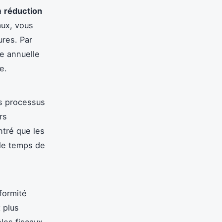
la
réduction
aux, vous
ures. Par
e annuelle
e.
 processus
rs
tré que les
 le temps de
formité
 plus
ôles fiscaux.