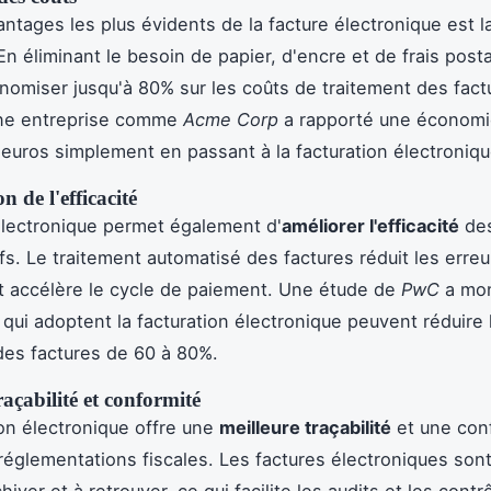
antages les plus évidents de la facture électronique est 
 En éliminant le besoin de papier, d'encre et de frais post
omiser jusqu'à 80% sur les coûts de traitement des fact
ne entreprise comme
Acme Corp
a rapporté une économi
euros simplement en passant à la facturation électroniqu
n de l'efficacité
électronique permet également d'
améliorer l'efficacité
des
ifs. Le traitement automatisé des factures réduit les erreu
 accélère le cycle de paiement. Une étude de
PwC
a mon
 qui adoptent la facturation électronique peuvent réduire
des factures de 60 à 80%.
raçabilité et conformité
ion électronique offre une
meilleure traçabilité
et une con
réglementations fiscales. Les factures électroniques sont
chiver et à retrouver, ce qui facilite les audits et les contr