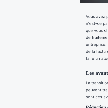
Vous avez p
n'est-ce pa
que vous ch
de traiteme
entreprise.
de la factu
faire un at
Les avant
La transiti
peuvent tra
sont ces av
Réduction 