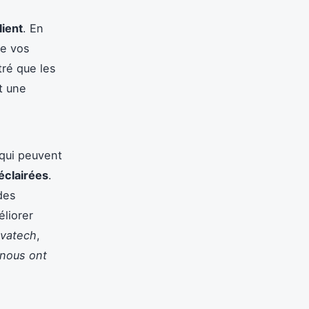
lient
. En
de vos
ré que les
t une
qui peuvent
éclairées
.
des
liorer
ovatech
,
 nous ont