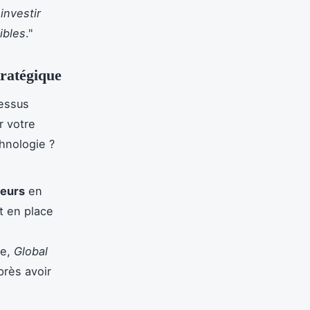
investir
ibles
."
tratégique
cessus
 votre
hnologie ?
seurs
en
nt en place
le,
Global
près avoir