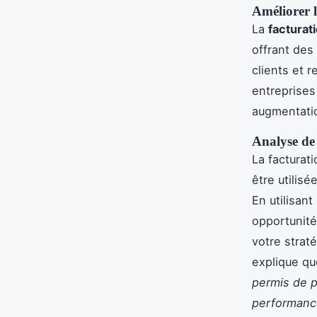
Améliorer l
La
facturat
offrant des
clients et 
entreprises
augmentation
Analyse de 
La facturat
être utilis
En utilisan
opportunité
votre strat
explique qu
permis de p
performance