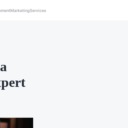
ement
Marketing
Services
la
xpert