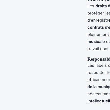
Les
droits 
protéger les
d'enregistr
contrats d'
pleinement 
musicale
et
travail dan
Responsabil
Les labels 
respecter 
efficaceme
de la musi
nécessitant
intellectuel