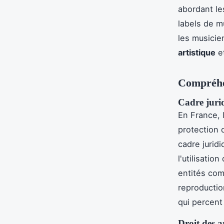
abordant le
labels de m
les musicie
artistique
et
Compréhen
Cadre juri
En France, l
protection
cadre jurid
l'utilisatio
entités com
reproduction
qui percent
Droit des a