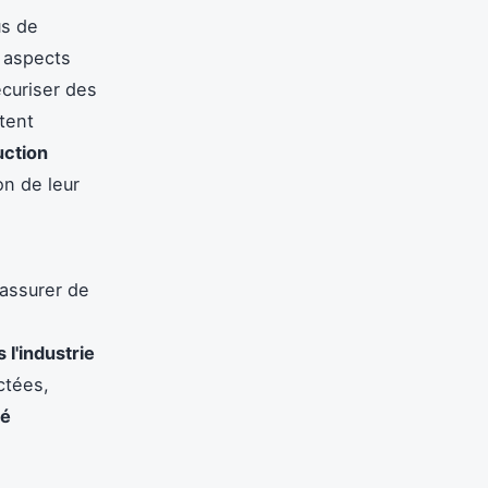
us de
s aspects
écuriser des
itent
uction
on de leur
'assurer de
s l'industrie
ctées,
té