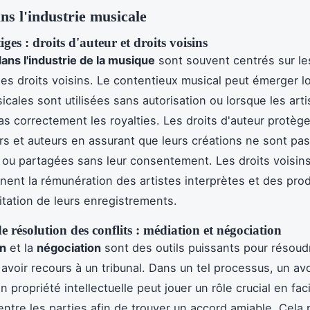
ans l'industrie musicale
iges : droits d'auteur et droits voisins
 dans l'industrie de la musique
sont souvent centrés sur les
 les droits voisins. Le contentieux musical peut émerger 
cales sont utilisées sans autorisation ou lorsque les art
as correctement les royalties. Les droits d'auteur protège
s et auteurs en assurant que leurs créations ne sont pas
 ou partagées sans leur consentement. Les droits voisins
nent la rémunération des artistes interprètes et des pro
oitation de leurs enregistrements.
 résolution des conflits : médiation et négociation
on
et la
négociation
sont des outils puissants pour résoud
s avoir recours à un tribunal. Dans un tel processus, un av
n propriété intellectuelle peut jouer un rôle crucial en facil
entre les parties afin de trouver un accord amiable. Cela