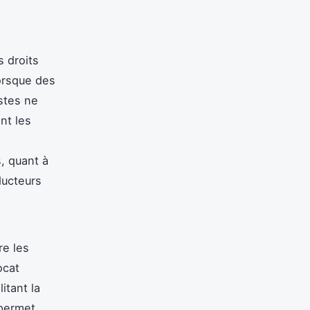
 droits
lorsque des
istes ne
nt les
, quant à
ducteurs
re les
ocat
itant la
 permet