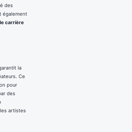
té des
nt également
de carrière
 garantit la
éateurs. Ce
ion pour
ar des
e
les artistes