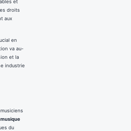
ables et
des droits
nt aux
ucial en
tion va au-
ion et la
ne industrie
 musiciens
a musique
ques du