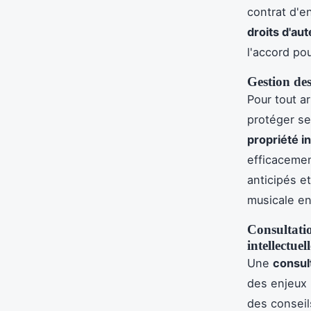
contrat d'e
droits d'aut
l'accord po
Gestion des
Pour tout ar
protéger se
propriété in
efficacemen
anticipés et
musicale en
Consultatio
intellectuell
Une
consult
des enjeux 
des conseil