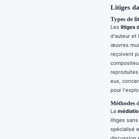
Litiges d
Types de lit
Les
litiges
d'auteur et
œuvres musi
reçoivent p
compositeur
reproduites
eux, concer
pour l'expl
Méthodes de
La
médiati
litiges san
spécialisé e
discussion 