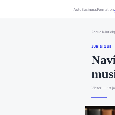
Actu
Business
Formation
Accueil
›
Juridi
JURIDIQUE
Navi
musi
Victor — 18 j