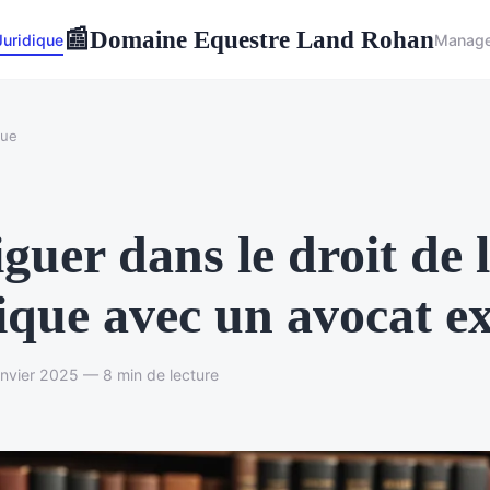
Domaine Equestre Land Rohan
📰
Juridique
Manag
que
guer dans le droit de 
que avec un avocat e
anvier 2025 — 8 min de lecture