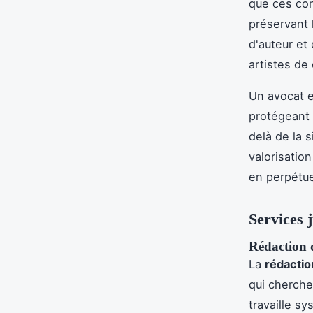
que ces con
préservant l
d'auteur et 
artistes de 
Un avocat e
protégeant l
delà de la 
valorisatio
en perpétue
Services 
Rédaction 
La
rédactio
qui cherche
travaille s