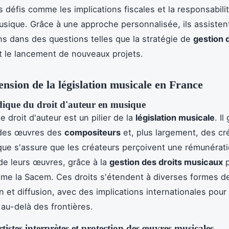
s défis comme les implications fiscales et la responsabili
usique. Grâce à une approche personnalisée, ils assiste
ns dans des questions telles que la stratégie de
gestion 
 le lancement de nouveaux projets.
sion de la législation musicale en France
dique du droit d'auteur en musique
e droit d'auteur est un pilier de la
législation musicale
. Il
 des œuvres des
compositeurs
et, plus largement, des cr
ique s'assure que les créateurs perçoivent une rémunérat
n de leurs œuvres, grâce à la
gestion des droits musicaux
p
me la Sacem. Ces droits s'étendent à diverses formes d
 et diffusion, avec des implications internationales pour 
 au-delà des frontières.
rtistes interprètes et protection des œuvres musicales