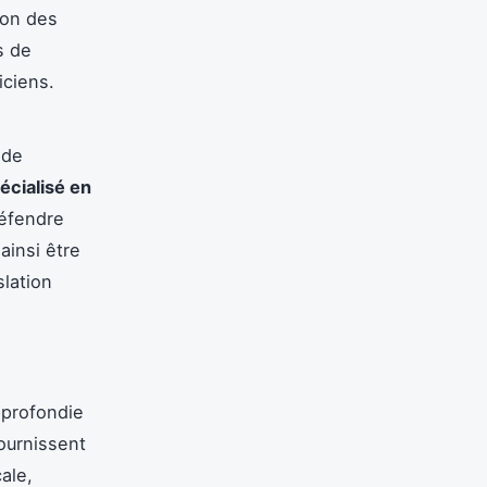
ion des
s de
iciens.
 de
écialisé en
défendre
ainsi être
slation
profondie
ournissent
ale,