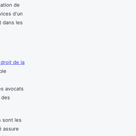
iation de
vices d'un
 dans les
droit de la
ple
es avocats
r des
 sont les
sé assure