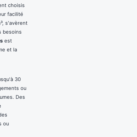
nt choisis
ur facilité
³, s'avèrent
s besoins
es
est
me et la
usqu'à 30
agements ou
olumes. Des
e
des
s ou