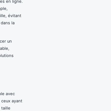
es en ligne.
mple,
lle, évitant
r dans la
cer un
iable,
lutions
ble avec
e ceux ayant
taille