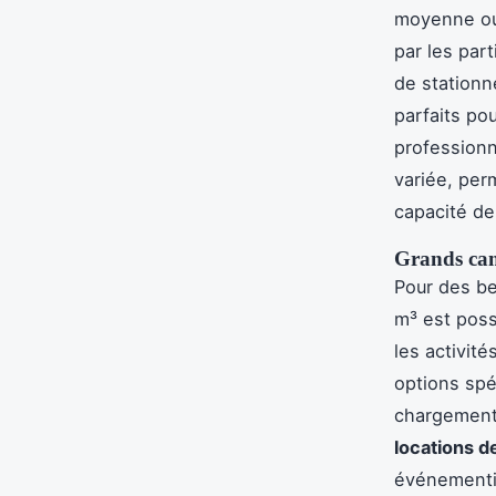
moyenne ou
par les part
de stationn
parfaits po
professionn
variée, per
capacité de
Grands cami
Pour des be
m³ est poss
les activit
options spé
chargement 
locations de
événementi