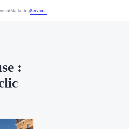
ement
Marketing
Services
se :
clic