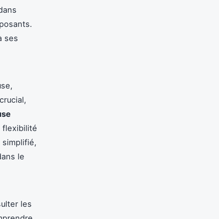
 dans
mposants.
à ses
use,
crucial,
use
flexibilité
 simplifié,
dans le
ulter les
mprendre