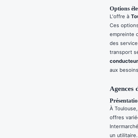
Options éle
L'offre à
To
Ces options
empreinte c
des service
transport s
conducteu
aux besoins
Agences d
Présentatio
À Toulouse,
offres vari
Intermarché
un utilitai