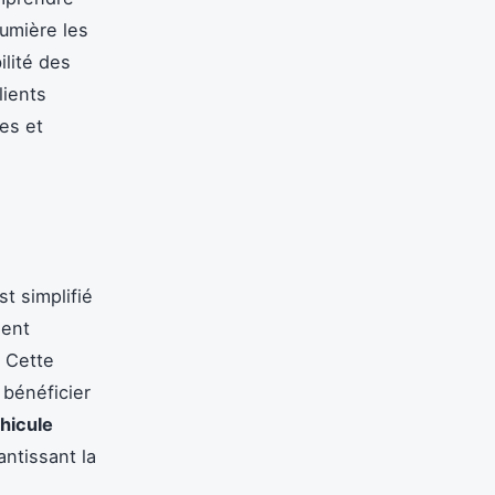
lumière les
ilité des
lients
es et
st simplifié
ment
. Cette
 bénéficier
hicule
antissant la