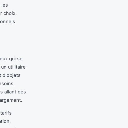
 les
r choix.
ionnels
ceux qui se
n utilitaire
 d'objets
esoins.
s allant des
hargement.
tarifs
tion,