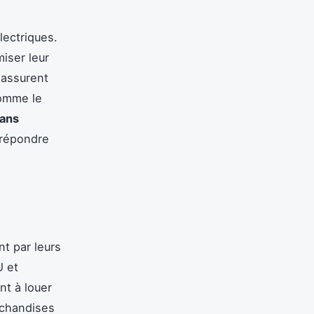
lectriques.
iser leur
 assurent
comme le
sans
 répondre
t par leurs
U et
nt à louer
rchandises