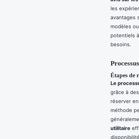
les expérie
avantages s
modèles ou l
potentiels 
besoins.
Processus
Étapes de r
Le process
grâce à des
réserver en
méthode per
généralemen
utilitaire
eff
disponibili