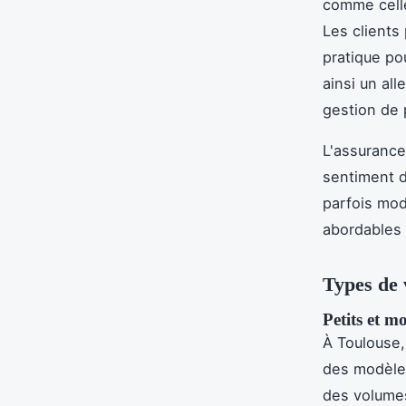
comme celle
Les clients
pratique pou
ainsi un all
gestion de 
L'assurance
sentiment de
parfois mod
abordables 
Types de 
Petits et mo
À Toulouse,
des modèles
des volumes