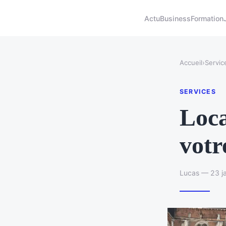
Actu
Business
Formation
Accueil
›
Servic
SERVICES
Loca
votr
Lucas — 23 ja