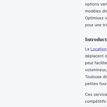
options var
modèles disp
Optimisez v
pour une tra
Introducti
La
Location 
déplacent o
peut facili
volumineux,
Toulouse di
petites fou
Ces service
compétitifs