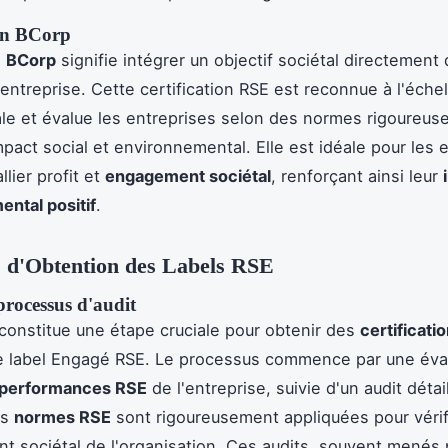
ion BCorp
é
BCorp
signifie intégrer un objectif sociétal directement
'entreprise. Cette certification RSE est reconnue à l'échel
ale et évalue les entreprises selon des normes rigoureus
mpact social et environnemental. Elle est idéale pour les 
llier profit et
engagement sociétal
, renforçant ainsi leur
ntal positif
.
 d'Obtention des Labels RSE
processus d'audit
 constitue une étape cruciale pour obtenir des
certificati
le label Engagé RSE. Le processus commence par une éva
performances RSE
de l'entreprise, suivie d'un audit détai
es
normes RSE
sont rigoureusement appliquées pour vérif
t sociétal de l'organisation. Ces audits, souvent menés 