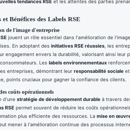
uvelles tendances RSE
et les attentes des parties prena
 et Bénéfices des Labels RSE
n de l'image d'entreprise
RSE
jouent un rôle essentiel dans l'amélioration de l'ima
rises. En adoptant des
initiatives RSE réussies
, les entre
ur engagement envers la durabilité, valorisant ainsi leur 
 consommateurs. Les
labels environnementaux
renforcen
 des entreprises, démontrant leur
responsabilité sociale
et
e, points cruciaux pour gagner la confiance des clients.
des coûts opérationnels
on d'une
stratégie de développement durable
à travers de
ons RSE
permet souvent de réduire les coûts opérationnel
ation plus efficiente des ressources. La
mise en œuvre
ut mener à l'amélioration continue des processus intern