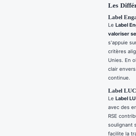
Les Diffé
Label Eng
Le
Label E
valoriser 
s'appuie su
critères al
Unies. En o
clair envers
continue.
Label LU
Le
Label L
avec des en
RSE contrib
soulignant 
facilite la