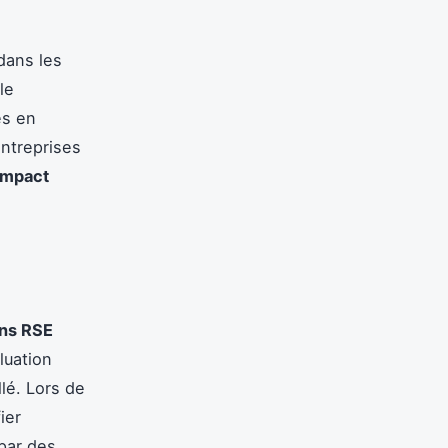
 dans les
le
es en
entreprises
impact
ons RSE
luation
llé. Lors de
ier
par des