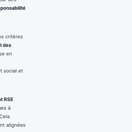
ponsabilité
es critères
l des
ise en
 social et
t RSE
ues à
 Cela
nt alignées