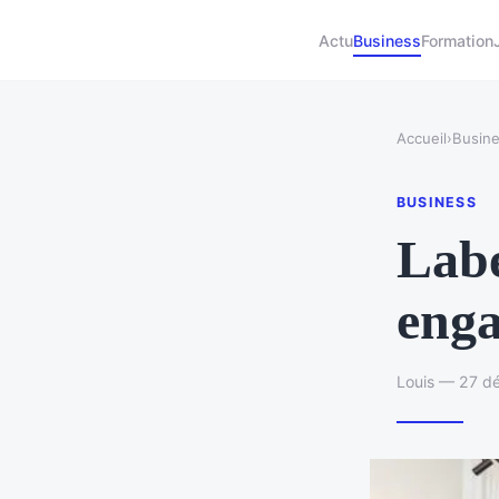
Actu
Business
Formation
Accueil
›
Busin
BUSINESS
Labe
enga
Louis — 27 d