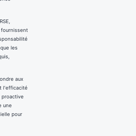
 RSE,
 fournissent
sponsabilité
 que les
uis,
pondre aux
l'efficacité
 proactive
e une
elle pour