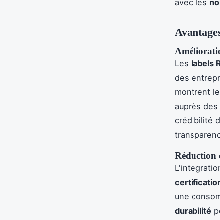
avec les
no
Avantages
Amélioratio
Les
labels 
des entrep
montrent le
auprès des
crédibilité
transparenc
Réduction 
L'intégrati
certificati
une consomm
durabilité
pe