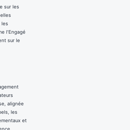
e sur les
elles
 les
me l'Engagé
nt sur le
ngagement
ateurs
se, alignée
els, les
nementaux et
rence