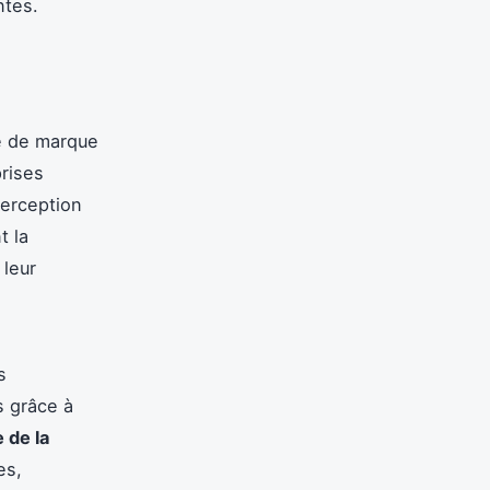
ntes.
ge de marque
prises
perception
t la
 leur
s
s grâce à
 de la
es,