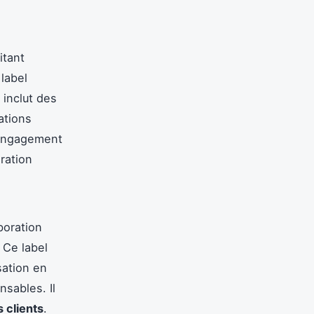
itant
label
 inclut des
ations
 engagement
ration
boration
 Ce label
sation en
sables. Il
 clients
.