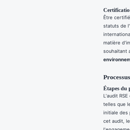
Certificat
Être certifi
statuts de l
internation
matière d'i
souhaitant a
environneme
Processus
Étapes du 
L'audit RSE
telles que 
initiale des
cet audit, l
l'engagemen