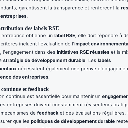
endants, garantissent la transparence et renforcent la
res
 entreprises
.
attribution des labels RSE
 entreprise obtienne un
label RSE
, elle doit répondre à d
critères incluent l'évaluation de l'
impact environnementa
, l'engagement dans des
initiatives RSE réussies
et la m
ne
stratégie de développement durable
. Les
labels
mentaux
nécessitent également une preuve d'engagement
rence des entreprises
.
 continue et feedback
ion continue est essentielle pour maintenir un
engagemen
Les entreprises doivent constamment réviser leurs pratiq
s mécanismes de
feedback
et des évaluations régulières.
surer que les
politiques de développement durable
reste