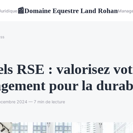
Domaine Equestre Land Rohan
📰
Juridique
Manag
ess
ls RSE : valorisez vot
gement pour la durabi
écembre 2024 — 7 min de lecture