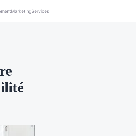
ement
Marketing
Services
re
lité