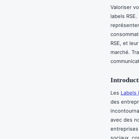
Valoriser v
labels RSE.
représenten
consommate
RSE, et leu
marché. Tra
communicat
Introduc
Les
Labels
des entrepr
incontourna
avec des no
entreprises
sociaux, co