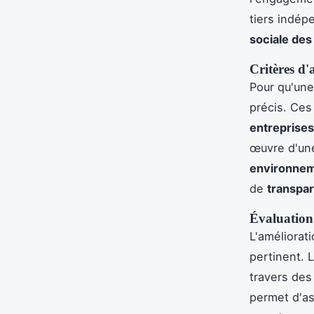
tiers indép
sociale des
Critères d'
Pour qu'une
précis. Ces 
entreprises
œuvre d'u
environne
de
transpa
Évaluation
L'améliorat
pertinent. 
travers de
permet d'as