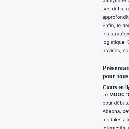
démystifie 
ses défis, 
approfondit
Enfin, le de
les stratégi
logistique.
novices, so
Présentat
pour tous
Cours en li
Le
MOOC "Ob
pour débuta
Abeona, cet
modules acc
interactifs