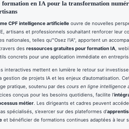
e formation en IA pour la transformation numér
tisans
e CPF intelligence artificielle
ouvre de nouvelles persp
E, artisans et professionnels souhaitant renforcer leur co
ives nationales, telles qu’"Osez l’IA", apportent un accom
 travers des
ressources gratuites pour formation IA
, webi
utils concrets pour une application immédiate en entrepris
s interactives mettent en lumière le retour sur investis
la gestion de projets IA et les enjeux d’automatisation. Ce
ge pratique, soutenu par des
cours en ligne intelligence ar
ices conçus pour les besoins quotidiens, facilite l’
intégra
ocessus métier
. Les dirigeants et cadres peuvent accéde
as spécialisés, s’exercer sur des plateformes d’
apprenti
e
et bénéficier de formations continues adaptées à leur s