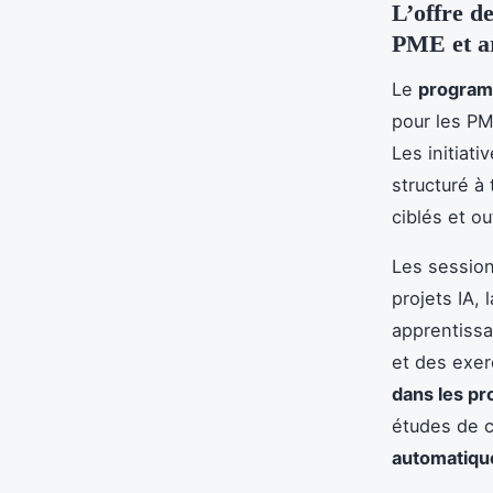
L’offre d
PME et ar
Le
programm
pour les PM
Les initiat
structuré à
ciblés et o
Les session
projets IA, 
apprentissa
et des exerc
dans les pr
études de c
automatiqu