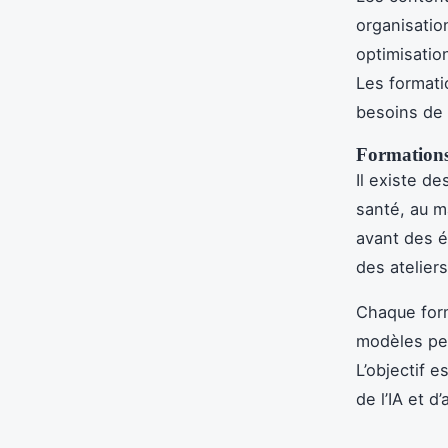
organisatio
optimisatio
Les formati
besoins de 
Formations s
Il existe de
santé, au m
avant des é
des ateliers
Chaque form
modèles per
L’objectif e
de l’IA et d