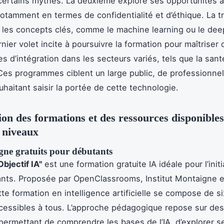
certains mythes. La deuxième explore ses opportunités a
notamment en termes de confidentialité et d’éthique. La t
 les concepts clés, comme le machine learning ou le deep
rnier volet incite à poursuivre la formation pour maîtriser
es d’intégration dans les secteurs variés, tels que la sant
 Ces programmes ciblent un large public, de professionne
uhaitant saisir la portée de cette technologie.
ion des formations et des ressources disponible
 niveaux
gne gratuits pour débutants
jectif IA"
est une formation gratuite IA idéale pour l’initia
nts. Proposée par OpenClassrooms, Institut Montaigne e
te formation en intelligence artificielle se compose de s
essibles à tous. L’approche pédagogique repose sur des
, permettant de comprendre les bases de l’IA, d’explorer s