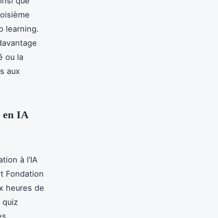
insi que
roisième
 learning.
 davantage
é ou la
ls aux
s en IA
tion à l’IA
t Fondation
ix heures de
 quiz
es