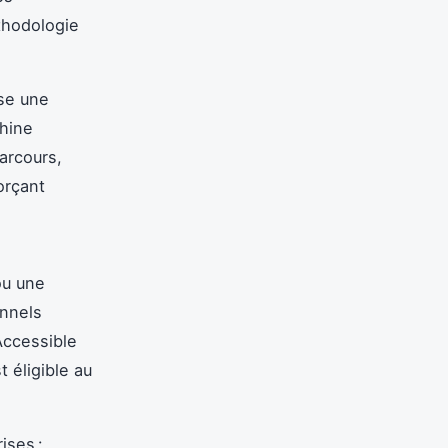
thodologie
ose une
chine
arcours,
forçant
ou une
onnels
Accessible
t éligible au
ises :