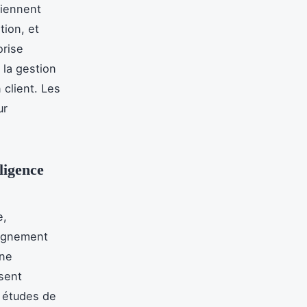
tiennent
ion, et
orise
 la gestion
 client. Les
ur
ligence
e,
pagnement
gne
osent
z, études de