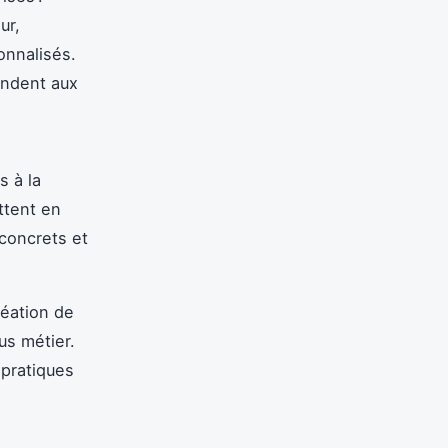
ur,
onnalisés.
ondent aux
s à la
ttent en
 concrets et
réation de
us métier.
 pratiques