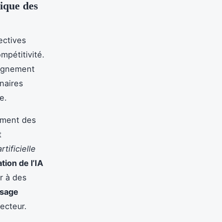
ique des
ectives
mpétitivité.
pagnement
naires
e.
sement des
t
tificielle
tion de l’IA
r à des
ssage
ecteur.