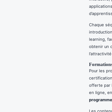
application
d’apprentis
Chaque séqu
introductio
learning, f
obtenir un c
l’attractivit
Formations
Pour les pr
certificatio
offerte par
en ligne, en
programme C
Les contenus