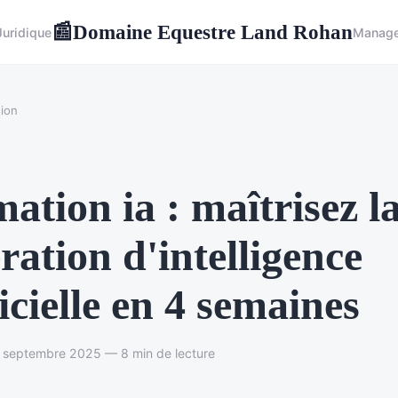
Domaine Equestre Land Rohan
📰
Juridique
Manag
ion
ation ia : maîtrisez l
ration d'intelligence
ficielle en 4 semaines
9 septembre 2025 — 8 min de lecture