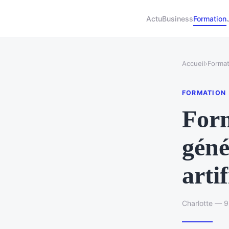
Actu
Business
Formation
Accueil
›
Format
FORMATION
Form
géné
arti
Charlotte — 