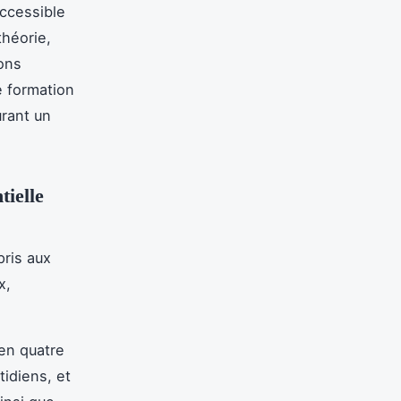
accessible
théorie,
ions
 formation
urant un
tielle
pris aux
x,
 en quatre
tidiens, et