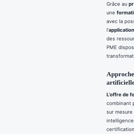
Grâce au
pr
une
formati
avec la poss
l’
application
des ressour
PME dispose
transformat
Approches
artificiell
L’offre de f
combinant p
sur mesure 
intelligence
certificatio